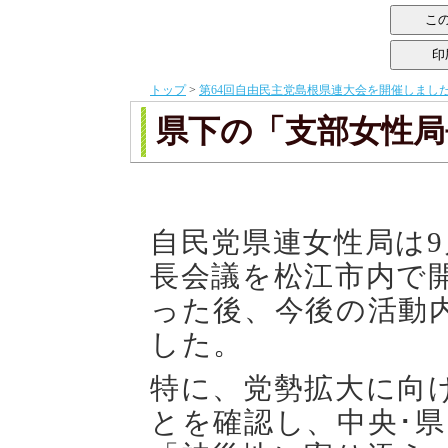
トップ
>
第64回自由民主党島根県連大会を開催しまし
県下の「支部女性局
自民党県連女性局は
9
長会議を松江市内で
った後、今後の活動
した。
特に、党勢拡大に向
とを確認し、中央･