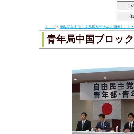
トップ
>
第64回自由民主党島根県連大会を開催しまし
青年局中国ブロッ