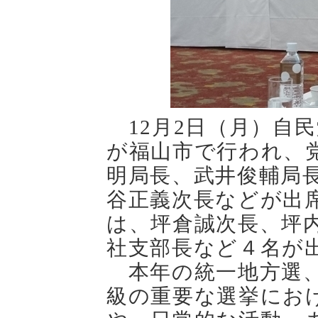
12月2日（月）自
が福山市で行われ、
明局長、武井俊輔局
谷正義次長などが出
は、坪倉誠次長、坪
社支部長など４名が
本年の統一地方選、
級の重要な選挙にお