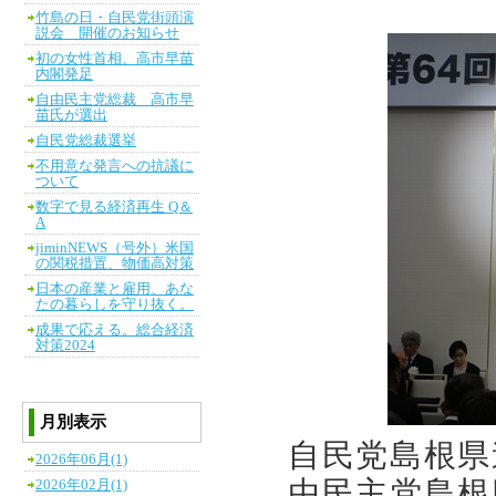
竹島の日・自民党街頭演
説会 開催のお知らせ
初の女性首相、高市早苗
内閣発足
自由民主党総裁 高市早
苗氏が選出
自民党総裁選挙
不用意な発言への抗議に
ついて
数字で見る経済再生 Q＆
A
jiminNEWS（号外）米国
の関税措置、物価高対策
日本の産業と雇用、あな
たの暮らしを守り抜く。
成果で応える。総合経済
対策2024
月別表示
自民党島根県
2026年06月(1)
由民主党島根
2026年02月(1)