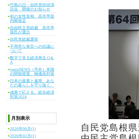
竹島の日・自民党街頭演
説会 開催のお知らせ
初の女性首相、高市早苗
内閣発足
自由民主党総裁 高市早
苗氏が選出
自民党総裁選挙
不用意な発言への抗議に
ついて
数字で見る経済再生 Q＆
A
jiminNEWS（号外）米国
の関税措置、物価高対策
日本の産業と雇用、あな
たの暮らしを守り抜く。
成果で応える。総合経済
対策2024
月別表示
自民党島根県
2026年06月(1)
由民主党島根
2026年02月(1)