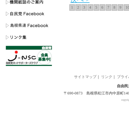
1
2
3
4
5
6
7
8
9
1
サイトマップ
｜
リンク
｜
プライ
自由民
〒690-0873 島根県松江市内中原町140-2 
copyri