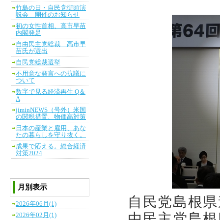
竹島の日・自民党街頭演
説会 開催のお知らせ
初の女性首相、高市早苗
内閣発足
自由民主党総裁 高市早
苗氏が選出
自民党総裁選挙
不用意な発言への抗議に
ついて
数字で見る経済再生 Q＆
A
jiminNEWS（号外）米国
の関税措置、物価高対策
日本の産業と雇用、あな
たの暮らしを守り抜く。
成果で応える。総合経済
対策2024
月別表示
自民党島根県
2026年06月(1)
由民主党島根
2026年02月(1)