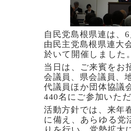
自民党島根県連は、
6
由民主党島根県連大
於いて開催しました
当日は、ご来賓をお
会議員、県会議員、
代議員ほか団体協議
440
名にご参加いた
活動方針では、来年
に備え、あらゆる党
りを行い、党勢拡大