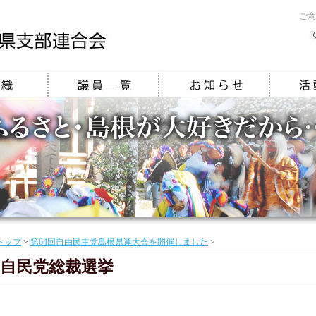
ご意
トップ
>
第64回自由民主党島根県連大会を開催しました
>
自民党総裁選挙