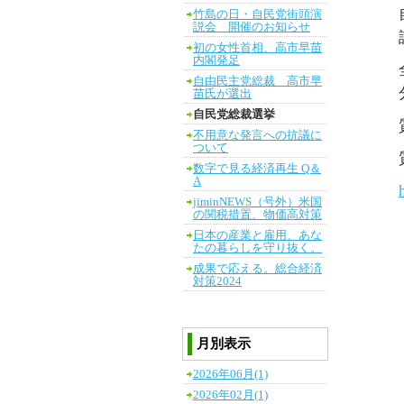
竹島の日・自民党街頭演
説会 開催のお知らせ
初の女性首相、高市早苗
内閣発足
自由民主党総裁 高市早
苗氏が選出
自民党総裁選挙
不用意な発言への抗議に
ついて
数字で見る経済再生 Q＆
A
jiminNEWS（号外）米国
の関税措置、物価高対策
日本の産業と雇用、あな
たの暮らしを守り抜く。
成果で応える。総合経済
対策2024
月別表示
2026年06月(1)
2026年02月(1)