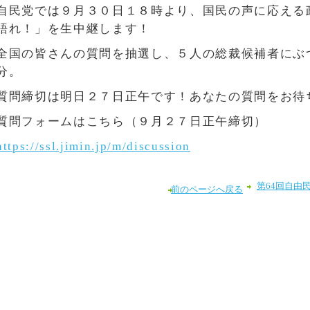
自民党では９月３０日１８時より、国民の声に応える
語れ！」を生中継します！
全国の皆さんの質問を抽選し、５人の総裁候補者にぶ
分。
質問締切は明日２７日正午です！あなたの質問をお待
質問フォームはこちら（９月２７日正午締切）
https://ssl.jimin.jp/m/discussion
第64回自由
前のページへ戻る