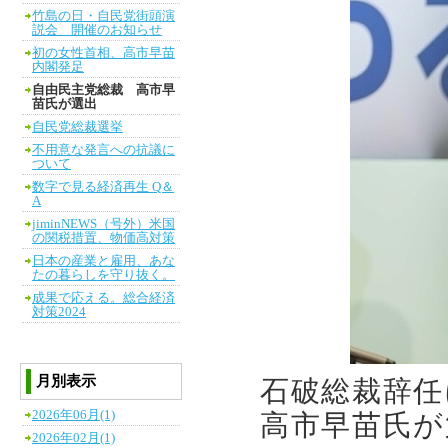
竹島の日・自民党街頭演
説会 開催のお知らせ
初の女性首相、高市早苗
内閣発足
自由民主党総裁 高市早
苗氏が選出
自民党総裁選挙
不用意な発言への抗議に
ついて
数字で見る経済再生 Q＆
A
jiminNEWS（号外）米国
の関税措置、物価高対策
日本の産業と雇用、あな
たの暮らしを守り抜く。
成果で応える。総合経済
対策2024
月別表示
石破総裁辞任
2026年06月(1)
高市早苗氏が
2026年02月(1)