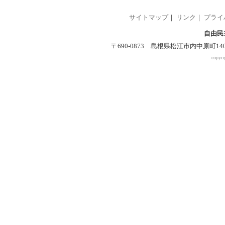
サイトマップ
｜
リンク
｜
プライ
自由民
〒690-0873 島根県松江市内中原町140-2 
copyri