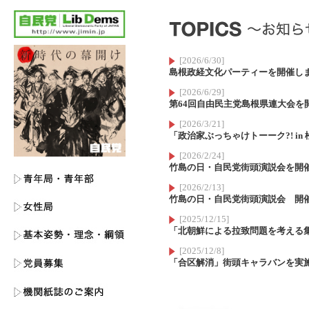
[2026/6/30]
島根政経文化パーティーを開催し
[2026/6/29]
第64回自由民主党島根県連大会を
[2026/3/21]
「政治家ぶっちゃけトーーク?! i
[2026/2/24]
竹島の日・自民党街頭演説会を開
[2026/2/13]
竹島の日・自民党街頭演説会 開
[2025/12/15]
「北朝鮮による拉致問題を考える
[2025/12/8]
「合区解消」街頭キャラバンを実