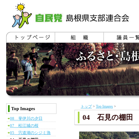
トップ
>
Top Images
>
Top Images
04 石見の棚田
08 斐伊川の夕日
07 松江城の桜
05 宍道湖のシジミ漁