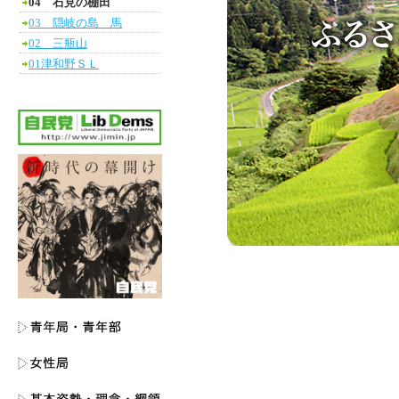
04 石見の棚田
03 隠岐の島 馬
02 三瓶山
01津和野ＳＬ