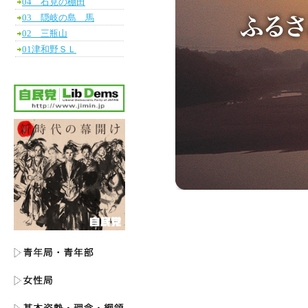
04 石見の棚田
03 隠岐の島 馬
02 三瓶山
01津和野ＳＬ