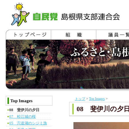
トップ
>
Top Images
>
Top Images
08 斐伊川の夕
08 斐伊川の夕日
07 松江城の桜
05 宍道湖のシジミ漁