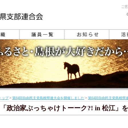
ご意
トップ
>
第64回自由民主党島根県連大会を開催しました
>
第64回自由民主党島根県
「政治家ぶっちゃけトーーク?! in 松江