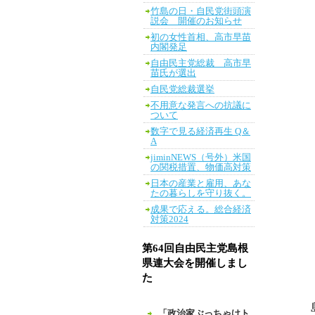
竹島の日・自民党街頭演
説会 開催のお知らせ
初の女性首相、高市早苗
内閣発足
自由民主党総裁 高市早
苗氏が選出
自民党総裁選挙
不用意な発言への抗議に
ついて
数字で見る経済再生 Q＆
A
jiminNEWS（号外）米国
の関税措置、物価高対策
日本の産業と雇用、あな
たの暮らしを守り抜く。
成果で応える。総合経済
対策2024
第64回自由民主党島根
県連大会を開催しまし
た
「政治家ぶっちゃけト