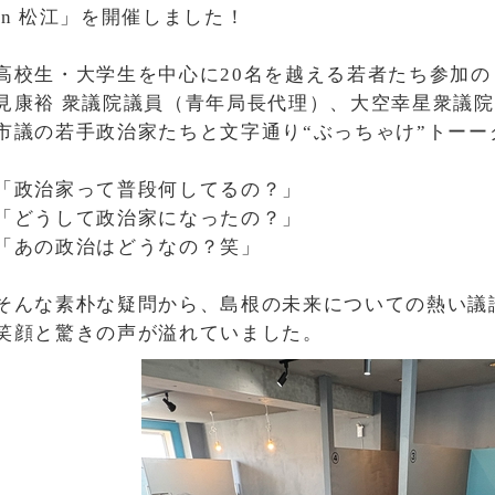
in 松江」を開催しました！
高校生・大学生を中心に20名を越える若者たち参加の
見康裕 衆議院議員（青年局長代理）、大空幸星衆議
市議の若手政治家たちと文字通り“ぶっちゃけ”トーー
「政治家って普段何してるの？」
「どうして政治家になったの？」
「あの政治はどうなの？笑」
そんな素朴な疑問から、島根の未来についての熱い議
笑顔と驚きの声が溢れていました。