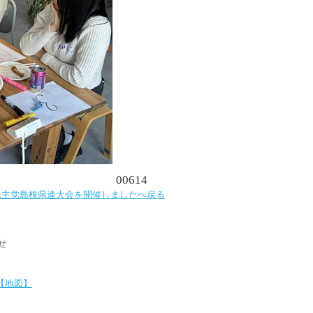
00614
民主党島根県連大会を開催しましたへ戻る
せ
【地図】