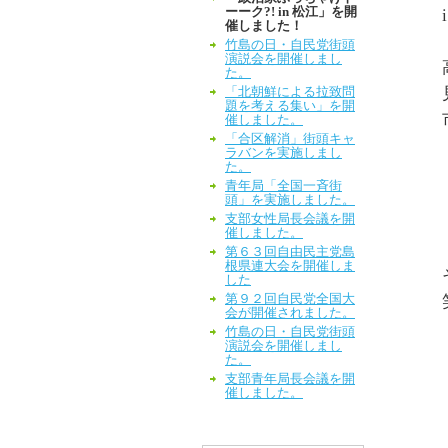
ーーク?! in 松江」を開
催しました！
竹島の日・自民党街頭
演説会を開催しまし
た。
「北朝鮮による拉致問
題を考える集い」を開
催しました。
「合区解消」街頭キャ
ラバンを実施しまし
た。
青年局「全国一斉街
頭」を実施しました。
支部女性局長会議を開
催しました。
第６３回自由民主党島
根県連大会を開催しま
した
第９２回自民党全国大
会が開催されました。
竹島の日・自民党街頭
演説会を開催しまし
た。
支部青年局長会議を開
催しました。