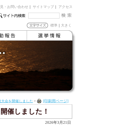
見・お問い合わせ
｜
サイトマップ
｜
アクセス
標準
｜
大きく
連大会を開催しました
>
[印刷用ページ]
」を開催しました！
2026年3月21日