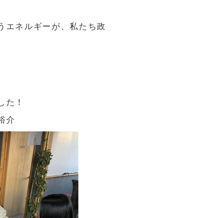
うエネルギーが、私たち政
。
した！
裕介