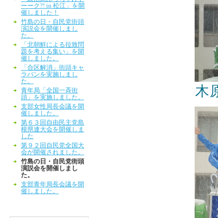
ーーク?! in 松江」を開
催しました！
竹島の日・自民党街頭
演説会を開催しまし
た。
「北朝鮮による拉致問
題を考える集い」を開
催しました。
「合区解消」街頭キャ
ラバンを実施しまし
た。
木
青年局「全国一斉街
頭」を実施しました。
支部女性局長会議を開
催しました。
第６３回自由民主党島
根県連大会を開催しま
した
第９２回自民党全国大
会が開催されました。
竹島の日・自民党街頭
演説会を開催しまし
た。
支部青年局長会議を開
催しました。