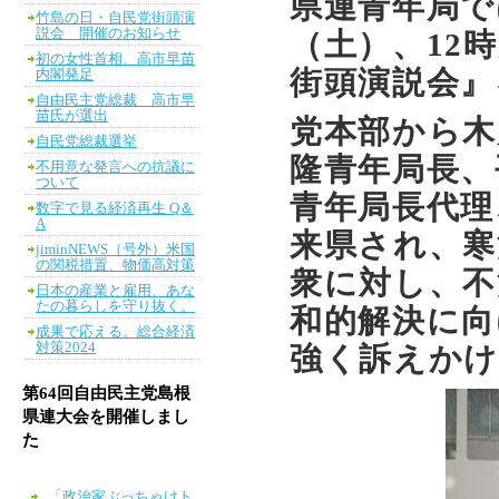
県連青年局で
竹島の日・自民党街頭演
説会 開催のお知らせ
（土）、12
初の女性首相、高市早苗
街頭演説会』
内閣発足
自由民主党総裁 高市早
苗氏が選出
党本部から木
自民党総裁選挙
隆青年局長、
不用意な発言への抗議に
ついて
青年局長代理
数字で見る経済再生 Q＆
A
来県され、寒
jiminNEWS（号外）米国
の関税措置、物価高対策
衆に対し、不
日本の産業と雇用、あな
たの暮らしを守り抜く。
和的解決に向
成果で応える。総合経済
対策2024
強く訴えか
第64回自由民主党島根
県連大会を開催しまし
た
「政治家ぶっちゃけト