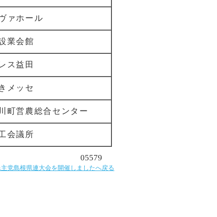
ヴァホール
設業会館
レス益田
きメッセ
川町営農総合センター
工会議所
05579
民主党島根県連大会を開催しましたへ戻る