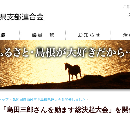
ご意
トップ
>
第64回自由民主党島根県連大会を開催しました
>
「島田三郎さんを励ます総決起大会」を開