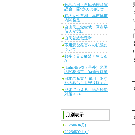
竹島の日・自民党街頭演
説会 開催のお知らせ
初の女性首相、高市早苗
内閣発足
自由民主党総裁 高市早
苗氏が選出
自民党総裁選挙
不用意な発言への抗議に
ついて
数字で見る経済再生 Q＆
A
jiminNEWS（号外）米国
の関税措置、物価高対策
日本の産業と雇用、あな
たの暮らしを守り抜く。
成果で応える。総合経済
対策2024
月別表示
2026年06月(1)
2026年02月(1)