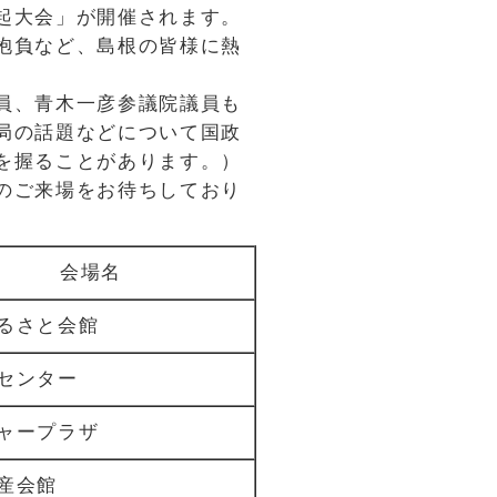
起大会」が開催されます。
抱負など、島根の皆様に熱
員、青木一彦参議院議員も
局の話題などについて国政
を握ることがあります。）
のご来場をお待ちしており
会場名
るさと会館
センター
ャープラザ
産会館