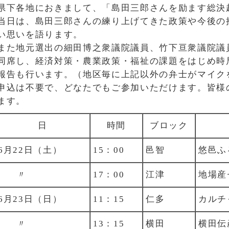
県下各地におきまして、「島田三郎さんを励ます総決
当日は、島田三郎さんの練り上げてきた政策や今後の
い思いを語ります。
また地元選出の細田博之衆議院議員、竹下亘衆議院議
同席し、経済対策・農業政策・福祉の課題をはじめ時
報告も行います。（地区毎に上記以外の弁士がマイク
申込は不要で、どなたでもご参加いただけます。皆様
ます。
日
時間
ブロック
6月22日（土）
15：00
邑智
悠邑ふ
〃
17：00
江津
地場産
6月23日（日）
11：15
仁多
カルチ
〃
13：15
横田
横田伝