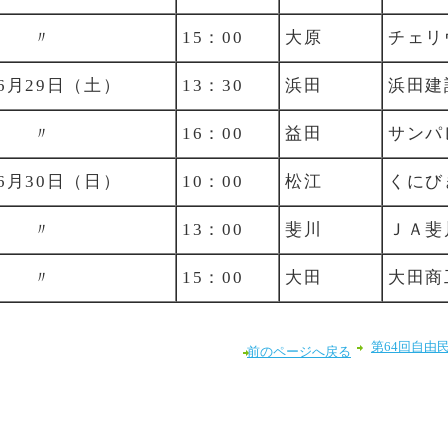
〃
15：00
大原
チェリ
6月29日（土）
13：30
浜田
浜田建
〃
16：00
益田
サンパ
6月30日（日）
10：00
松江
くにび
〃
13：00
斐川
ＪＡ斐
〃
15：00
大田
大田商
第64回自由
前のページへ戻る