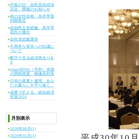
竹島の日・自民党街頭演
説会 開催のお知らせ
初の女性首相、高市早苗
内閣発足
自由民主党総裁 高市早
苗氏が選出
自民党総裁選挙
不用意な発言への抗議に
ついて
数字で見る経済再生 Q＆
A
jiminNEWS（号外）米国
の関税措置、物価高対策
日本の産業と雇用、あな
たの暮らしを守り抜く。
成果で応える。総合経済
対策2024
月別表示
2026年06月(1)
平成30年1
2026年02月(1)