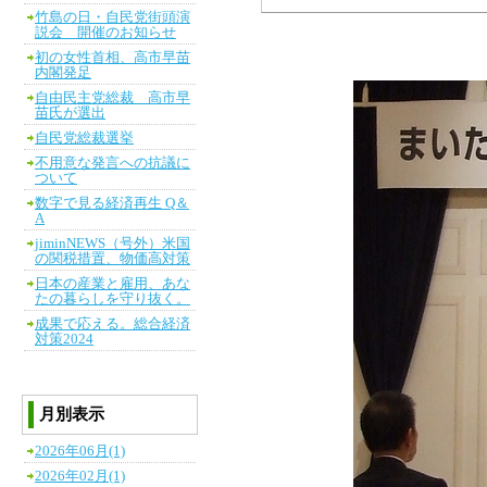
竹島の日・自民党街頭演
説会 開催のお知らせ
初の女性首相、高市早苗
内閣発足
自由民主党総裁 高市早
苗氏が選出
自民党総裁選挙
不用意な発言への抗議に
ついて
数字で見る経済再生 Q＆
A
jiminNEWS（号外）米国
の関税措置、物価高対策
日本の産業と雇用、あな
たの暮らしを守り抜く。
成果で応える。総合経済
対策2024
月別表示
2026年06月(1)
2026年02月(1)