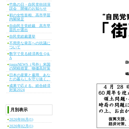
竹島の日・自民党街頭演
説会 開催のお知らせ
初の女性首相、高市早苗
内閣発足
自由民主党総裁 高市早
苗氏が選出
自民党総裁選挙
不用意な発言への抗議に
ついて
数字で見る経済再生 Q＆
A
jiminNEWS（号外）米国
の関税措置、物価高対策
日本の産業と雇用、あな
たの暮らしを守り抜く。
成果で応える。総合経済
対策2024
月別表示
2026年06月(1)
2026年02月(1)