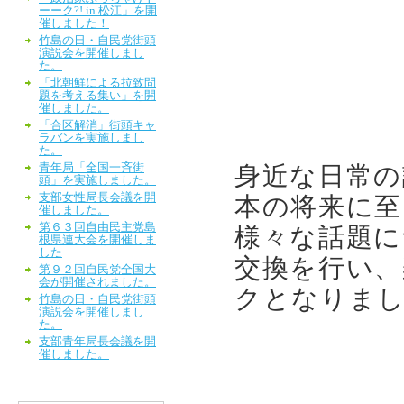
ーーク?! in 松江」を開
催しました！
竹島の日・自民党街頭
演説会を開催しまし
た。
「北朝鮮による拉致問
題を考える集い」を開
催しました。
「合区解消」街頭キャ
ラバンを実施しまし
た。
青年局「全国一斉街
身近な日常の
頭」を実施しました。
支部女性局長会議を開
本の将来に至
催しました。
第６３回自由民主党島
様々な話題に
根県連大会を開催しま
した
交換を行い、
第９２回自民党全国大
会が開催されました。
クとなりま
竹島の日・自民党街頭
演説会を開催しまし
た。
支部青年局長会議を開
催しました。