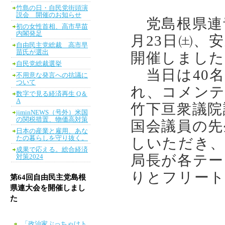
竹島の日・自民党街頭演
説会 開催のお知らせ
党島根県連
初の女性首相、高市早苗
内閣発足
月23日㈯、
自由民主党総裁 高市早
苗氏が選出
開催しました
自民党総裁選挙
当日は40名
不用意な発言への抗議に
ついて
れ、コメンテ
数字で見る経済再生 Q＆
A
竹下亘衆議院
jiminNEWS（号外）米国
の関税措置、物価高対策
国会議員の先
日本の産業と雇用、あな
たの暮らしを守り抜く。
しいただき、
成果で応える。総合経済
局長が各テー
対策2024
りとフリー
第64回自由民主党島根
県連大会を開催しまし
た
「政治家ぶっちゃけト