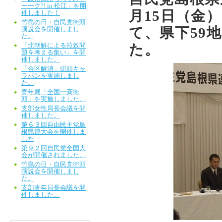
ーーク?! in 松江」を開
月15日（金
催しました！
竹島の日・自民党街頭
て、県下59
演説会を開催しまし
た。
た。
「北朝鮮による拉致問
題を考える集い」を開
催しました。
「合区解消」街頭キャ
ラバンを実施しまし
た。
青年局「全国一斉街
頭」を実施しました。
支部女性局長会議を開
催しました。
第６３回自由民主党島
根県連大会を開催しま
した
第９２回自民党全国大
会が開催されました。
竹島の日・自民党街頭
演説会を開催しまし
た。
支部青年局長会議を開
催しました。