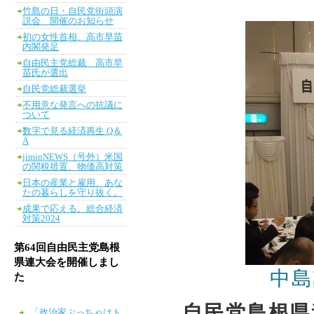
竹島の日・自民党街頭演
説会 開催のお知らせ
初の女性首相、高市早苗
内閣発足
自由民主党総裁 高市早
苗氏が選出
自民党総裁選挙
不用意な発言への抗議に
ついて
数字で見る経済再生 Q＆
A
jiminNEWS（号外）米国
の関税措置、物価高対策
日本の産業と雇用、あな
たの暮らしを守り抜く。
成果で応える。総合経済
対策2024
第64回自由民主党島根
県連大会を開催しまし
中島
た
自民党島根県
「政治家ぶっちゃけト