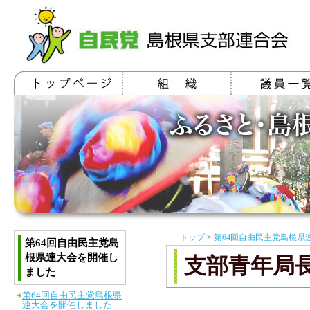
トップ
>
第64回自由民主党島根県
第64回自由民主党島
根県連大会を開催し
支部青年局
ました
第64回自由民主党島根県
連大会を開催しました