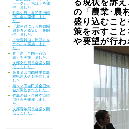
る現状を訴え
ーーク?! in 松江」を開
催しました！
の「農業･農
竹島の日・自民党街頭
演説会を開催しまし
盛り込むこと
た。
「北朝鮮による拉致問
策を示すこと
題を考える集い」を開
催しました。
や要望が行わ
「合区解消」街頭キャ
ラバンを実施しまし
た。
青年局「全国一斉街
頭」を実施しました。
支部女性局長会議を開
催しました。
第６３回自由民主党島
根県連大会を開催しま
した
第９２回自民党全国大
会が開催されました。
竹島の日・自民党街頭
演説会を開催しまし
た。
支部青年局長会議を開
催しました。