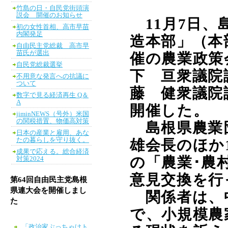
竹島の日・自民党街頭演
説会 開催のお知らせ
11
月
7
日、
初の女性首相、高市早苗
内閣発足
造本部」（本
自由民主党総裁 高市早
苗氏が選出
催の農業政策
自民党総裁選挙
下 亘衆議院
不用意な発言への抗議に
ついて
藤 健衆議院
数字で見る経済再生 Q＆
A
開催した。
jiminNEWS（号外）米国
の関税措置、物価高対策
島根県農業
日本の産業と雇用、あな
たの暮らしを守り抜く。
雄会長のほか
成果で応える。総合経済
の「農業･農
対策2024
意見交換を行
第64回自由民主党島根
県連大会を開催しまし
関係者は、
た
で、小規模農
「政治家ぶっちゃけト