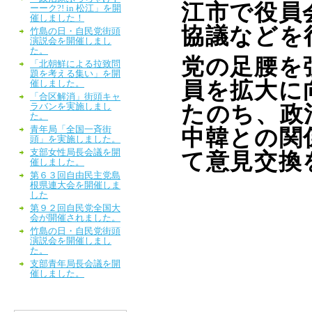
江市で役員
ーーク?! in 松江」を開
催しました！
協議などを
竹島の日・自民党街頭
演説会を開催しまし
た。
党の足腰を
「北朝鮮による拉致問
題を考える集い」を開
員を拡大に
催しました。
「合区解消」街頭キャ
ラバンを実施しまし
たのち、政
た。
青年局「全国一斉街
中韓との関
頭」を実施しました。
支部女性局長会議を開
て意見交換
催しました。
第６３回自由民主党島
根県連大会を開催しま
した
第９２回自民党全国大
会が開催されました。
竹島の日・自民党街頭
演説会を開催しまし
た。
支部青年局長会議を開
催しました。