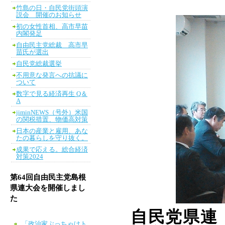
竹島の日・自民党街頭演
説会 開催のお知らせ
初の女性首相、高市早苗
内閣発足
自由民主党総裁 高市早
苗氏が選出
自民党総裁選挙
不用意な発言への抗議に
ついて
数字で見る経済再生 Q＆
A
jiminNEWS（号外）米国
の関税措置、物価高対策
日本の産業と雇用、あな
たの暮らしを守り抜く。
成果で応える。総合経済
対策2024
第64回自由民主党島根
県連大会を開催しまし
た
自民党県連
「政治家ぶっちゃけト