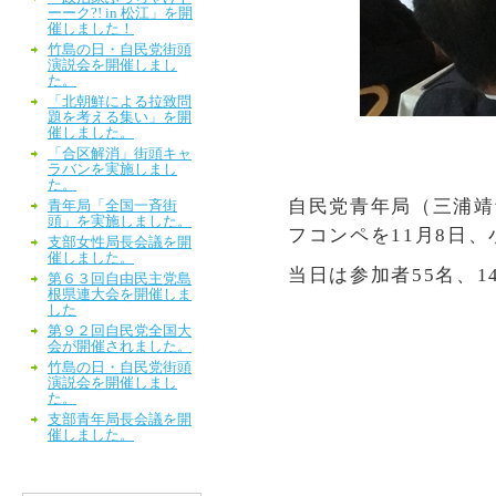
ーーク?! in 松江」を開
催しました！
竹島の日・自民党街頭
演説会を開催しまし
た。
「北朝鮮による拉致問
題を考える集い」を開
催しました。
「合区解消」街頭キャ
ラバンを実施しまし
た。
自民党青年局（三浦靖
青年局「全国一斉街
頭」を実施しました。
フコンペを
11
月
8
日、
支部女性局長会議を開
催しました。
当日は参加者
55
名、
1
第６３回自由民主党島
根県連大会を開催しま
した
第９２回自民党全国大
会が開催されました。
竹島の日・自民党街頭
演説会を開催しまし
た。
支部青年局長会議を開
催しました。