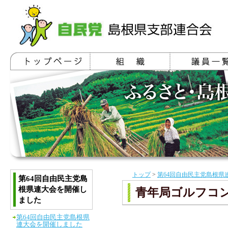
トップ
>
第64回自由民主党島根県
第64回自由民主党島
根県連大会を開催し
青年局ゴルフコ
ました
第64回自由民主党島根県
連大会を開催しました