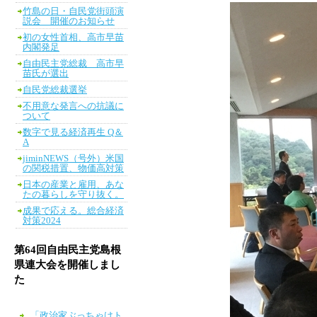
竹島の日・自民党街頭演
説会 開催のお知らせ
初の女性首相、高市早苗
内閣発足
自由民主党総裁 高市早
苗氏が選出
自民党総裁選挙
不用意な発言への抗議に
ついて
数字で見る経済再生 Q＆
A
jiminNEWS（号外）米国
の関税措置、物価高対策
日本の産業と雇用、あな
たの暮らしを守り抜く。
成果で応える。総合経済
対策2024
第64回自由民主党島根
県連大会を開催しまし
た
「政治家ぶっちゃけト