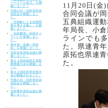
ーーク?! in 松江」を開
11月20日
催しました！
竹島の日・自民党街頭
合同会議が岡
演説会を開催しまし
た。
五典組織運動
「北朝鮮による拉致問
題を考える集い」を開
年局長、小倉
催しました。
「合区解消」街頭キャ
ラインでも多
ラバンを実施しまし
た。
た。県連青年
青年局「全国一斉街
頭」を実施しました。
原拓也県連青
支部女性局長会議を開
催しました。
た。
第６３回自由民主党島
根県連大会を開催しま
した
第９２回自民党全国大
会が開催されました。
竹島の日・自民党街頭
演説会を開催しまし
た。
支部青年局長会議を開
催しました。