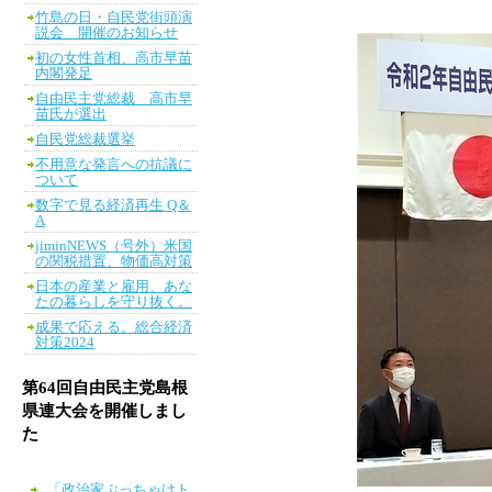
竹島の日・自民党街頭演
説会 開催のお知らせ
初の女性首相、高市早苗
内閣発足
自由民主党総裁 高市早
苗氏が選出
自民党総裁選挙
不用意な発言への抗議に
ついて
数字で見る経済再生 Q＆
A
jiminNEWS（号外）米国
の関税措置、物価高対策
日本の産業と雇用、あな
たの暮らしを守り抜く。
成果で応える。総合経済
対策2024
第64回自由民主党島根
県連大会を開催しまし
た
「政治家ぶっちゃけト