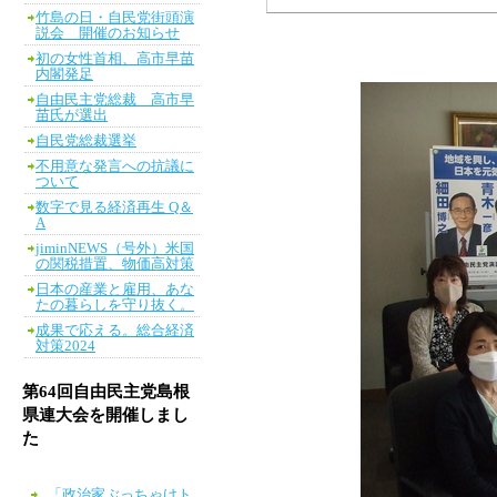
竹島の日・自民党街頭演
説会 開催のお知らせ
初の女性首相、高市早苗
内閣発足
自由民主党総裁 高市早
苗氏が選出
自民党総裁選挙
不用意な発言への抗議に
ついて
数字で見る経済再生 Q＆
A
jiminNEWS（号外）米国
の関税措置、物価高対策
日本の産業と雇用、あな
たの暮らしを守り抜く。
成果で応える。総合経済
対策2024
第64回自由民主党島根
県連大会を開催しまし
た
「政治家ぶっちゃけト