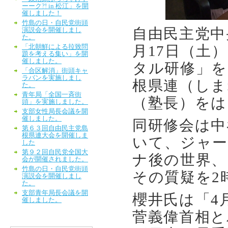
ーーク?! in 松江」を開
催しました！
竹島の日・自民党街頭
自由民主党中
演説会を開催しまし
た。
月
17
日（土）
「北朝鮮による拉致問
題を考える集い」を開
催しました。
タル研修」を
「合区解消」街頭キャ
ラバンを実施しまし
根県連（しま
た。
青年局「全国一斉街
（塾長）をは
頭」を実施しました。
支部女性局長会議を開
催しました。
同研修会は中
第６３回自由民主党島
根県連大会を開催しま
いて、ジャ
した
第９２回自民党全国大
ナ後の世界、
会が開催されました。
竹島の日・自民党街頭
その質疑を
2
演説会を開催しまし
た。
支部青年局長会議を開
櫻井氏は「
4
催しました。
菅義偉首相と