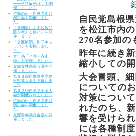
ーーク?! in 松江」を開
催しました！
竹島の日・自民党街頭
自民党島根県
演説会を開催しまし
た。
を松江市内の
「北朝鮮による拉致問
題を考える集い」を開
催しました。
270名参加
「合区解消」街頭キャ
ラバンを実施しまし
昨年に続き新
た。
青年局「全国一斉街
頭」を実施しました。
縮小しての開
支部女性局長会議を開
催しました。
大会冒頭、細
第６３回自由民主党島
根県連大会を開催しま
についての
した
第９２回自民党全国大
対策について
会が開催されました。
竹島の日・自民党街頭
演説会を開催しまし
れたのち、新
た。
支部青年局長会議を開
響を受けられ
催しました。
には各種制度