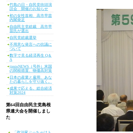
竹島の日・自民党街頭演
説会 開催のお知らせ
初の女性首相、高市早苗
内閣発足
自由民主党総裁 高市早
苗氏が選出
自民党総裁選挙
不用意な発言への抗議に
ついて
数字で見る経済再生 Q＆
A
jiminNEWS（号外）米国
の関税措置、物価高対策
日本の産業と雇用、あな
たの暮らしを守り抜く。
成果で応える。総合経済
対策2024
第64回自由民主党島根
県連大会を開催しまし
た
「政治家ぶっちゃけト