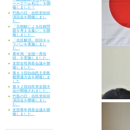
ーーク?! in 松江」を開
催しました！
竹島の日・自民党街頭
演説会を開催しまし
た。
「北朝鮮による拉致問
題を考える集い」を開
催しました。
「合区解消」街頭キャ
ラバンを実施しまし
た。
青年局「全国一斉街
頭」を実施しました。
支部女性局長会議を開
催しました。
第６３回自由民主党島
根県連大会を開催しま
した
第９２回自民党全国大
会が開催されました。
竹島の日・自民党街頭
演説会を開催しまし
た。
支部青年局長会議を開
催しました。