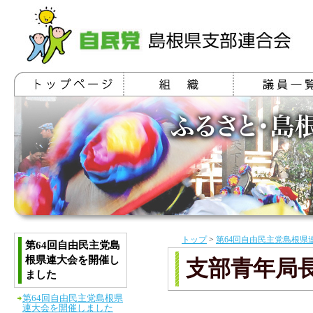
トップ
>
第64回自由民主党島根県
第64回自由民主党島
根県連大会を開催し
支部青年局
ました
第64回自由民主党島根県
連大会を開催しました