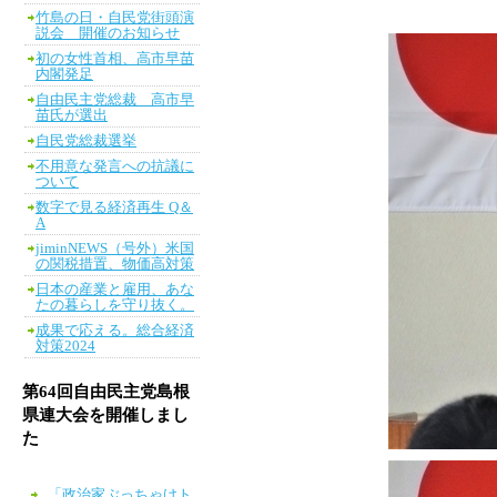
竹島の日・自民党街頭演
説会 開催のお知らせ
初の女性首相、高市早苗
内閣発足
自由民主党総裁 高市早
苗氏が選出
自民党総裁選挙
不用意な発言への抗議に
ついて
数字で見る経済再生 Q＆
A
jiminNEWS（号外）米国
の関税措置、物価高対策
日本の産業と雇用、あな
たの暮らしを守り抜く。
成果で応える。総合経済
対策2024
第64回自由民主党島根
県連大会を開催しまし
た
「政治家ぶっちゃけト