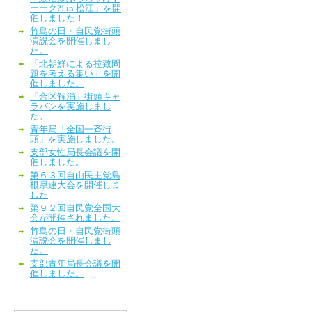
ーーク?! in 松江」を開
催しました！
竹島の日・自民党街頭
演説会を開催しまし
た。
「北朝鮮による拉致問
題を考える集い」を開
催しました。
「合区解消」街頭キャ
ラバンを実施しまし
た。
青年局「全国一斉街
頭」を実施しました。
支部女性局長会議を開
催しました。
第６３回自由民主党島
根県連大会を開催しま
した
第９２回自民党全国大
会が開催されました。
竹島の日・自民党街頭
演説会を開催しまし
た。
支部青年局長会議を開
催しました。