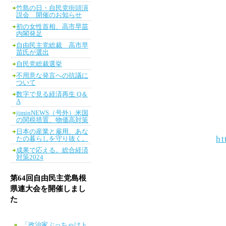
竹島の日・自民党街頭演
説会 開催のお知らせ
初の女性首相、高市早苗
内閣発足
自由民主党総裁 高市早
苗氏が選出
自民党総裁選挙
不用意な発言への抗議に
ついて
数字で見る経済再生 Q＆
A
jiminNEWS（号外）米国
の関税措置、物価高対策
日本の産業と雇用、あな
ht
たの暮らしを守り抜く。
成果で応える。総合経済
対策2024
第64回自由民主党島根
県連大会を開催しまし
た
「政治家ぶっちゃけト