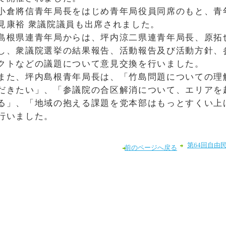
小倉將信青年局長をはじめ青年局役員同席のもと、青
見康裕 衆議院議員も出席されました。
島根県連青年局からは、坪内涼二県連青年局長、原拓
し、衆議院選挙の結果報告、活動報告及び活動方針、
クトなどの議題について意見交換を行いました。
また、坪内島根青年局長は、「竹島問題についての理
だきたい」、「参議院の合区解消について、エリアを
る」、「地域の抱える課題を党本部はもっとすくい上
行いました。
第64回自由
前のページへ戻る