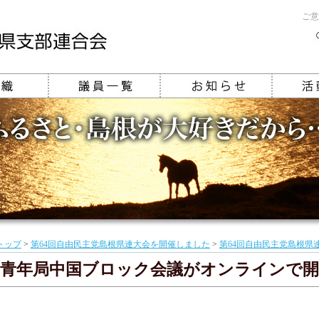
ご意
トップ
>
第64回自由民主党島根県連大会を開催しました
>
第64回自由民主党島根県
青年局中国ブロック会議がオンラインで