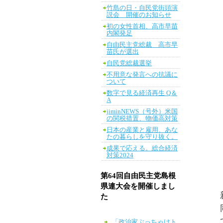
竹島の日・自民党街頭演
説会 開催のお知らせ
初の女性首相、高市早苗
内閣発足
自由民主党総裁 高市早
苗氏が選出
自民党総裁選挙
不用意な発言への抗議に
ついて
数字で見る経済再生 Q＆
A
jiminNEWS（号外）米国
の関税措置、物価高対策
日本の産業と雇用、あな
たの暮らしを守り抜く。
成果で応える。総合経済
対策2024
第64回自由民主党島根
県連大会を開催しまし
た
「政治家ぶっちゃけト