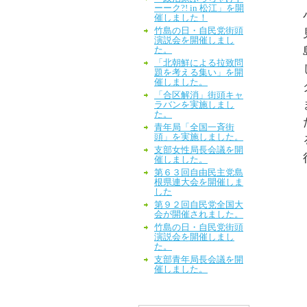
ーーク?! in 松江」を開
催しました！
竹島の日・自民党街頭
演説会を開催しまし
た。
「北朝鮮による拉致問
題を考える集い」を開
催しました。
「合区解消」街頭キャ
ラバンを実施しまし
た。
青年局「全国一斉街
頭」を実施しました。
支部女性局長会議を開
催しました。
第６３回自由民主党島
根県連大会を開催しま
した
第９２回自民党全国大
会が開催されました。
竹島の日・自民党街頭
演説会を開催しまし
た。
支部青年局長会議を開
催しました。