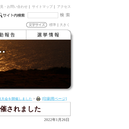
見・お問い合わせ
｜
サイトマップ
｜
アクセス
標準
｜
大きく
連大会を開催しました
>
[印刷用ページ]
開催されました
2022年1月26日