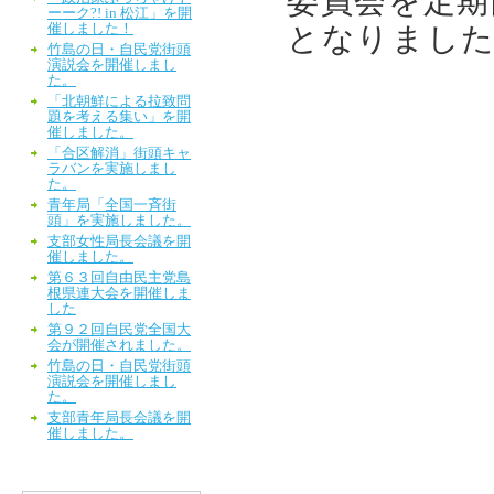
委員会を定期
ーーク?! in 松江」を開
催しました！
となりまし
竹島の日・自民党街頭
演説会を開催しまし
た。
「北朝鮮による拉致問
題を考える集い」を開
催しました。
「合区解消」街頭キャ
ラバンを実施しまし
た。
青年局「全国一斉街
頭」を実施しました。
支部女性局長会議を開
催しました。
第６３回自由民主党島
根県連大会を開催しま
した
第９２回自民党全国大
会が開催されました。
竹島の日・自民党街頭
演説会を開催しまし
た。
支部青年局長会議を開
催しました。