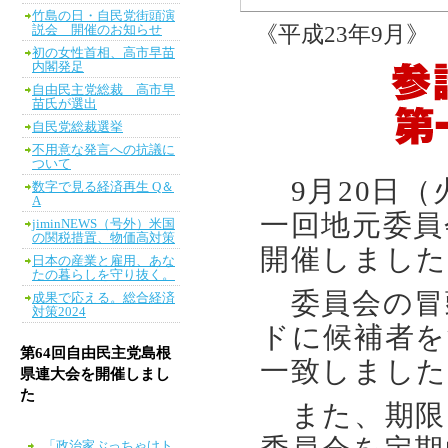
竹島の日・自民党街頭演
《平成23年9月》
説会 開催のお知らせ
初の女性首相、高市早苗
内閣発足
自由民主党総裁 高市早
苗氏が選出
自民党総裁選挙
不用意な発言への抗議に
ついて
9月20日（
数字で見る経済再生 Q＆
A
一回地元委員
jiminNEWS（号外）米国
の関税措置、物価高対策
開催しました
日本の産業と雇用、あな
たの暮らしを守り抜く。
委員会の冒
成果で応える。総合経済
対策2024
ドに候補者を
第64回自由民主党島根
一致しました
県連大会を開催しまし
た
また、期限
「政治家ぶっちゃけト