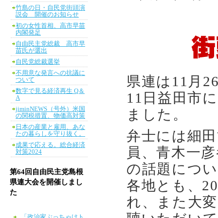
竹島の日・自民党街頭演
説会 開催のお知らせ
初の女性首相、高市早苗
内閣発足
自由民主党総裁 高市早
苗氏が選出
自民党総裁選挙
不用意な発言への抗議に
県連は11月2
ついて
数字で見る経済再生 Q＆
11日益田市
A
jiminNEWS（号外）米国
ました。
の関税措置、物価高対策
日本の産業と雇用、あな
弁士には細田
たの暮らしを守り抜く。
成果で応える。総合経済
員、青木一彦
対策2024
の話題につい
第64回自由民主党島根
県連大会を開催しまし
各地とも、2
た
れ、また大変
「政治家ぶっちゃけト