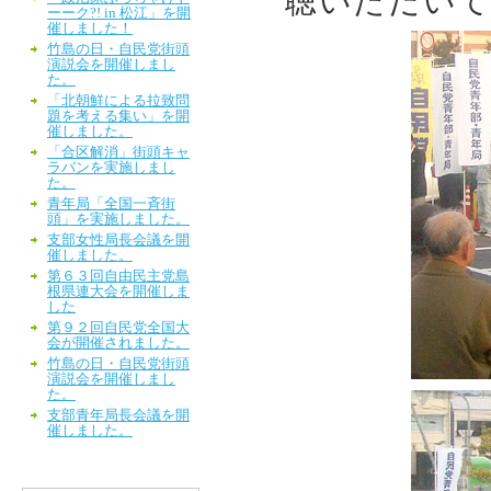
聴いただい
ーーク?! in 松江」を開
催しました！
竹島の日・自民党街頭
演説会を開催しまし
た。
「北朝鮮による拉致問
題を考える集い」を開
催しました。
「合区解消」街頭キャ
ラバンを実施しまし
た。
青年局「全国一斉街
頭」を実施しました。
支部女性局長会議を開
催しました。
第６３回自由民主党島
根県連大会を開催しま
した
第９２回自民党全国大
会が開催されました。
竹島の日・自民党街頭
演説会を開催しまし
た。
支部青年局長会議を開
催しました。