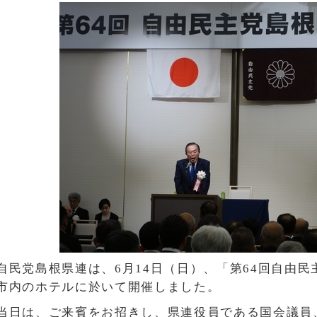
自民党島根県連は、6月14日（日）、「第64回自由
市内のホテルに於いて開催しました。
当日は、ご来賓をお招きし、県連役員である国会議員