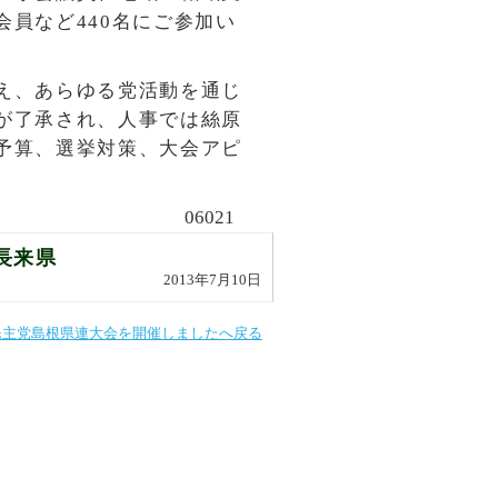
員など440名にご参加い
え、あらゆる党活動を通じ
が了承され、人事では絲原
予算、選挙対策、大会アピ
06021
長来県
2013年7月10日
民主党島根県連大会を開催しましたへ戻る