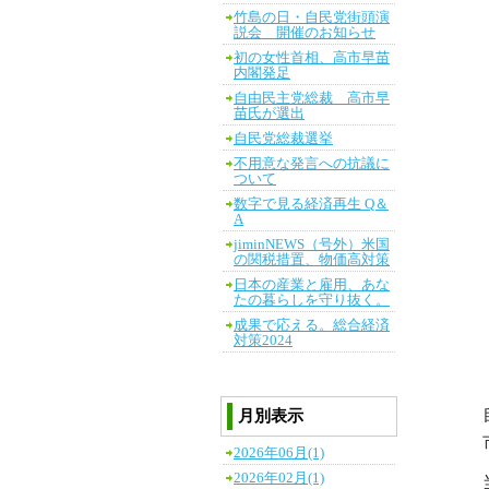
竹島の日・自民党街頭演
説会 開催のお知らせ
初の女性首相、高市早苗
内閣発足
自由民主党総裁 高市早
苗氏が選出
自民党総裁選挙
不用意な発言への抗議に
ついて
数字で見る経済再生 Q＆
A
jiminNEWS（号外）米国
の関税措置、物価高対策
日本の産業と雇用、あな
たの暮らしを守り抜く。
成果で応える。総合経済
対策2024
月別表示
2026年06月(1)
2026年02月(1)