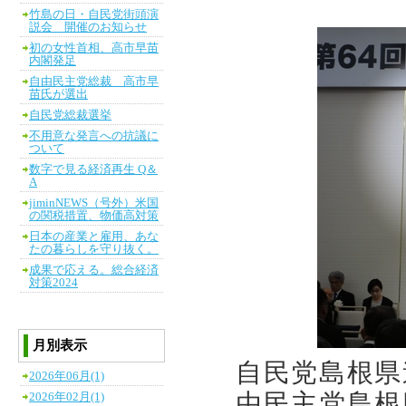
竹島の日・自民党街頭演
説会 開催のお知らせ
初の女性首相、高市早苗
内閣発足
自由民主党総裁 高市早
苗氏が選出
自民党総裁選挙
不用意な発言への抗議に
ついて
数字で見る経済再生 Q＆
A
jiminNEWS（号外）米国
の関税措置、物価高対策
日本の産業と雇用、あな
たの暮らしを守り抜く。
成果で応える。総合経済
対策2024
月別表示
自民党島根県
2026年06月(1)
由民主党島根
2026年02月(1)