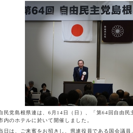
自民党島根県連は、6月14日（日）、「第64回自由
市内のホテルに於いて開催しました。
当日は、ご来賓をお招きし、県連役員である国会議員