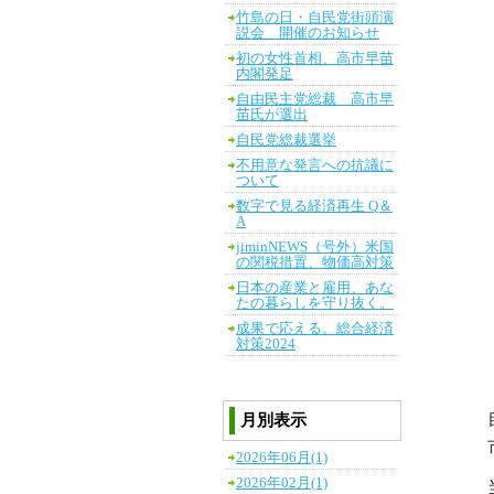
竹島の日・自民党街頭演
説会 開催のお知らせ
初の女性首相、高市早苗
内閣発足
自由民主党総裁 高市早
苗氏が選出
自民党総裁選挙
不用意な発言への抗議に
ついて
数字で見る経済再生 Q＆
A
jiminNEWS（号外）米国
の関税措置、物価高対策
日本の産業と雇用、あな
たの暮らしを守り抜く。
成果で応える。総合経済
対策2024
月別表示
2026年06月(1)
2026年02月(1)