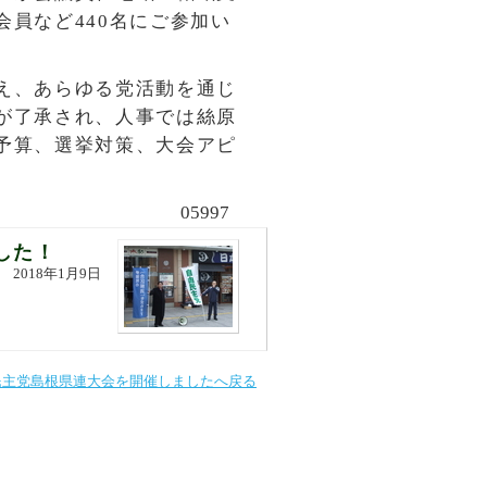
員など440名にご参加い
え、あらゆる党活動を通じ
が了承され、人事では絲原
予算、選挙対策、大会アピ
05997
した！
2018年1月9日
民主党島根県連大会を開催しましたへ戻る