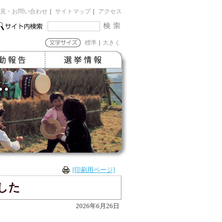
見・お問い合わせ
｜
サイトマップ
｜
アクセス
標準
｜
大きく
[印刷用ページ]
した
2026年6月26日