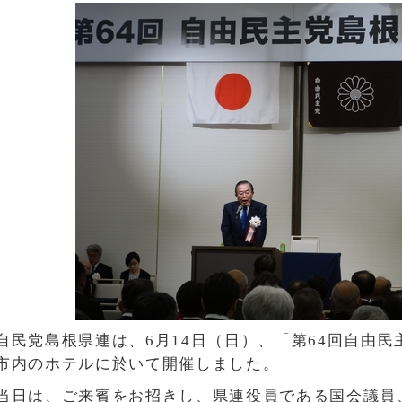
自民党島根県連は、6月14日（日）、「第64回自由
市内のホテルに於いて開催しました。
当日は、ご来賓をお招きし、県連役員である国会議員