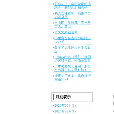
竹島の日・自民党街頭演
説会 開催のお知らせ
初の女性首相、高市早苗
内閣発足
自由民主党総裁 高市早
苗氏が選出
自民党総裁選挙
不用意な発言への抗議に
ついて
数字で見る経済再生 Q＆
A
jiminNEWS（号外）米国
の関税措置、物価高対策
日本の産業と雇用、あな
たの暮らしを守り抜く。
成果で応える。総合経済
対策2024
月別表示
2026年06月(1)
2026年02月(1)