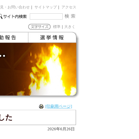
見・お問い合わせ
｜
サイトマップ
｜
アクセス
標準
｜
大きく
[印刷用ページ]
した
2026年6月26日