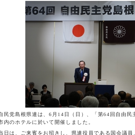
自民党島根県連は、6月14日（日）、「第64回自由
市内のホテルに於いて開催しました。
当日は、ご来賓をお招きし、県連役員である国会議員