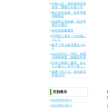
竹島の日・自民党街頭演
説会 開催のお知らせ
初の女性首相、高市早苗
内閣発足
自由民主党総裁 高市早
苗氏が選出
自民党総裁選挙
不用意な発言への抗議に
ついて
数字で見る経済再生 Q＆
A
jiminNEWS（号外）米国
の関税措置、物価高対策
日本の産業と雇用、あな
たの暮らしを守り抜く。
成果で応える。総合経済
対策2024
月別表示
2026年06月(1)
2026年02月(1)