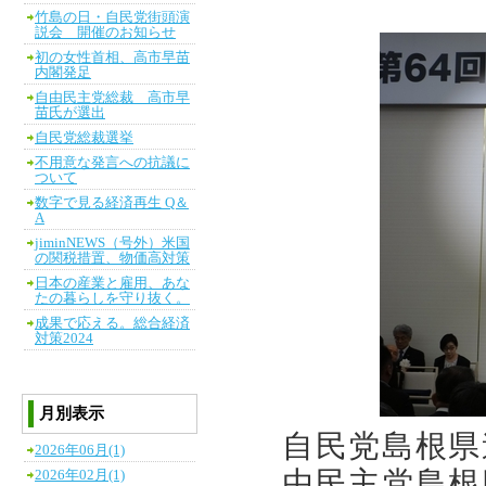
竹島の日・自民党街頭演
説会 開催のお知らせ
初の女性首相、高市早苗
内閣発足
自由民主党総裁 高市早
苗氏が選出
自民党総裁選挙
不用意な発言への抗議に
ついて
数字で見る経済再生 Q＆
A
jiminNEWS（号外）米国
の関税措置、物価高対策
日本の産業と雇用、あな
たの暮らしを守り抜く。
成果で応える。総合経済
対策2024
月別表示
自民党島根県
2026年06月(1)
由民主党島根
2026年02月(1)