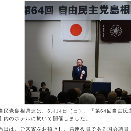
自民党島根県連は、6月14日（日）、「第64回自由
市内のホテルに於いて開催しました。
当日は、ご来賓をお招きし、県連役員である国会議員