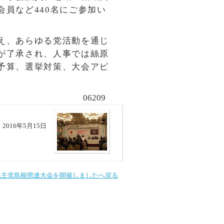
員など440名にご参加い
え、あらゆる党活動を通じ
が了承され、人事では絲原
予算、選挙対策、大会アピ
06209
2016年5月15日
民主党島根県連大会を開催しましたへ戻る