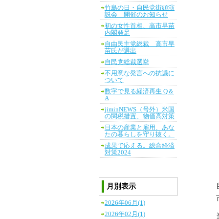
竹島の日・自民党街頭演
説会 開催のお知らせ
初の女性首相、高市早苗
内閣発足
自由民主党総裁 高市早
苗氏が選出
自民党総裁選挙
不用意な発言への抗議に
ついて
数字で見る経済再生 Q＆
A
jiminNEWS（号外）米国
の関税措置、物価高対策
日本の産業と雇用、あな
たの暮らしを守り抜く。
成果で応える。総合経済
対策2024
月別表示
2026年06月(1)
2026年02月(1)