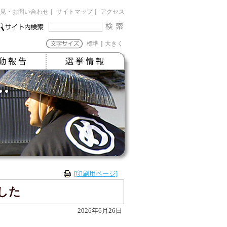
見・お問い合わせ
｜
サイトマップ
｜
アクセス
標準
｜
大きく
[印刷用ページ]
した
2026年6月26日