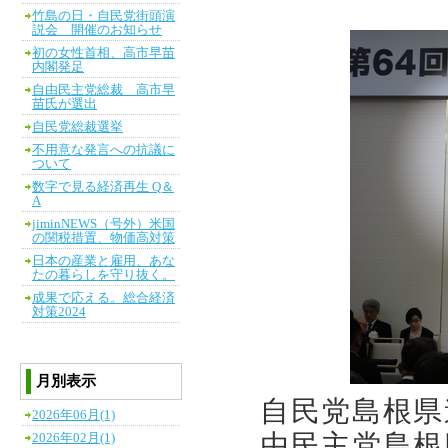
竹島の日・自民党街頭演
説会 開催のお知らせ
初の女性首相、高市早苗
内閣発足
自由民主党総裁 高市早
苗氏が選出
自民党総裁選挙
不用意な発言への抗議に
ついて
数字で見る経済再生 Q＆
A
jiminNEWS（号外）米国
の関税措置、物価高対策
日本の産業と雇用、あな
たの暮らしを守り抜く。
成果で応える。総合経済
対策2024
月別表示
自民党島根県
2026年06月(1)
由民主党島根
2026年02月(1)