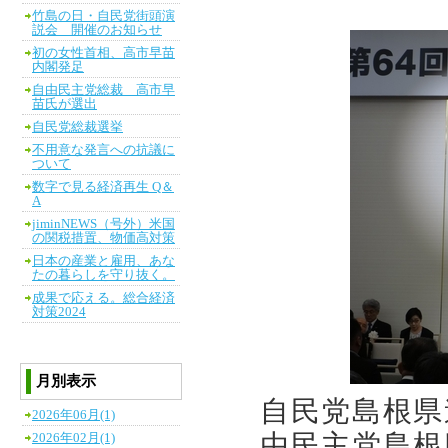
竹島の日・自民党街頭演
説会 開催のお知らせ
初の女性首相、高市早苗
内閣発足
自由民主党総裁 高市早
苗氏が選出
自民党総裁選挙
不用意な発言への抗議に
ついて
数字で見る経済再生 Q＆
A
jiminNEWS（号外）米国
の関税措置、物価高対策
日本の産業と雇用、あな
たの暮らしを守り抜く。
成果で応える。総合経済
対策2024
月別表示
自民党島根県
2026年06月(1)
由民主党島根
2026年02月(1)