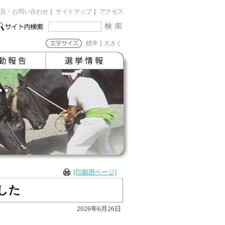
見・お問い合わせ
｜
サイトマップ
｜
アクセス
標準
｜
大きく
[印刷用ページ]
した
2026年6月26日