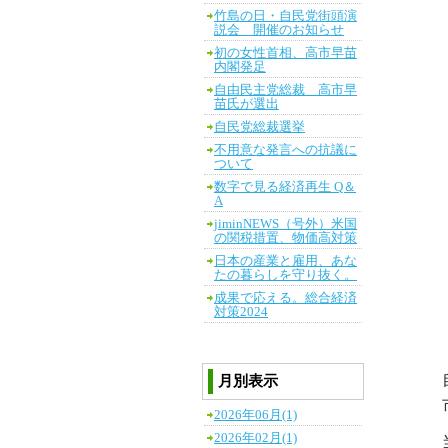
竹島の日・自民党街頭演
説会 開催のお知らせ
初の女性首相、高市早苗
内閣発足
自由民主党総裁 高市早
苗氏が選出
自民党総裁選挙
不用意な発言への抗議に
ついて
数字で見る経済再生 Q＆
A
jiminNEWS（号外）米国
の関税措置、物価高対策
日本の産業と雇用、あな
たの暮らしを守り抜く。
成果で応える。総合経済
対策2024
月別表示
2026年06月(1)
2026年02月(1)