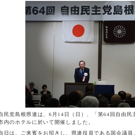
自民党島根県連は、6月14日（日）、「第64回自由
市内のホテルに於いて開催しました。
当日は、ご来賓をお招きし、県連役員である国会議員