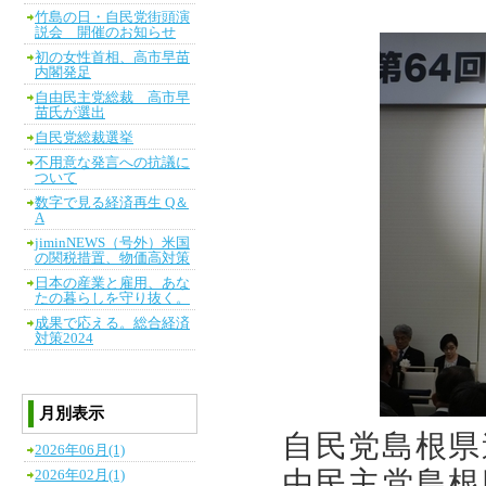
竹島の日・自民党街頭演
説会 開催のお知らせ
初の女性首相、高市早苗
内閣発足
自由民主党総裁 高市早
苗氏が選出
自民党総裁選挙
不用意な発言への抗議に
ついて
数字で見る経済再生 Q＆
A
jiminNEWS（号外）米国
の関税措置、物価高対策
日本の産業と雇用、あな
たの暮らしを守り抜く。
成果で応える。総合経済
対策2024
月別表示
自民党島根県
2026年06月(1)
由民主党島根
2026年02月(1)