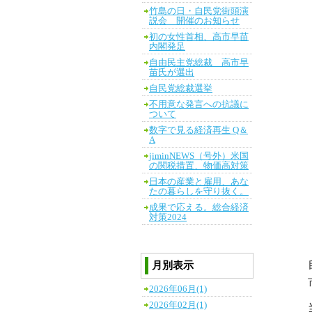
竹島の日・自民党街頭演
説会 開催のお知らせ
初の女性首相、高市早苗
内閣発足
自由民主党総裁 高市早
苗氏が選出
自民党総裁選挙
不用意な発言への抗議に
ついて
数字で見る経済再生 Q＆
A
jiminNEWS（号外）米国
の関税措置、物価高対策
日本の産業と雇用、あな
たの暮らしを守り抜く。
成果で応える。総合経済
対策2024
月別表示
2026年06月(1)
2026年02月(1)