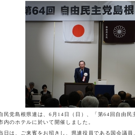
自民党島根県連は、6月14日（日）、「第64回自由
市内のホテルに於いて開催しました。
当日は、ご来賓をお招きし、県連役員である国会議員