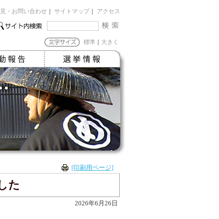
見・お問い合わせ
｜
サイトマップ
｜
アクセス
標準
｜
大きく
[印刷用ページ]
した
2026年6月26日