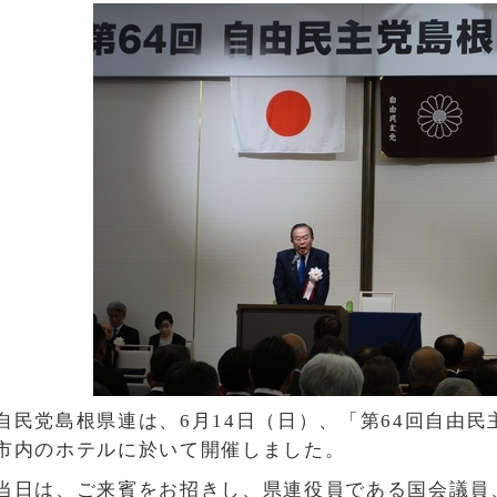
自民党島根県連は、6月14日（日）、「第64回自由
市内のホテルに於いて開催しました。
当日は、ご来賓をお招きし、県連役員である国会議員