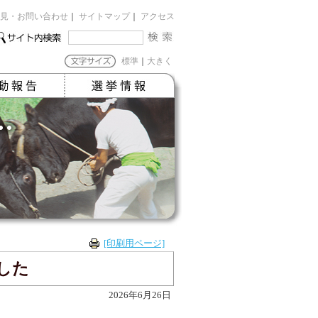
見・お問い合わせ
｜
サイトマップ
｜
アクセス
標準
｜
大きく
[印刷用ページ]
した
2026年6月26日