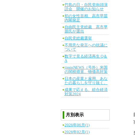
竹島の日・自民党街頭演
説会 開催のお知らせ
初の女性首相、高市早苗
内閣発足
自由民主党総裁 高市早
苗氏が選出
自民党総裁選挙
不用意な発言への抗議に
ついて
数字で見る経済再生 Q＆
A
jiminNEWS（号外）米国
の関税措置、物価高対策
日本の産業と雇用、あな
たの暮らしを守り抜く。
成果で応える。総合経済
対策2024
月別表示
2026年06月(1)
2026年02月(1)