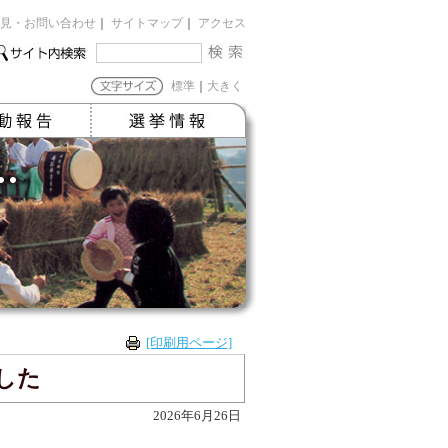
見・お問い合わせ
｜
サイトマップ
｜
アクセス
標準
｜
大きく
[印刷用ページ]
した
2026年6月26日