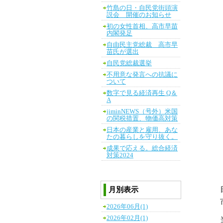
竹島の日・自民党街頭演
説会 開催のお知らせ
初の女性首相、高市早苗
内閣発足
自由民主党総裁 高市早
苗氏が選出
自民党総裁選挙
不用意な発言への抗議に
ついて
数字で見る経済再生 Q＆
A
jiminNEWS（号外）米国
の関税措置、物価高対策
日本の産業と雇用、あな
たの暮らしを守り抜く。
成果で応える。総合経済
対策2024
月別表示
2026年06月(1)
2026年02月(1)