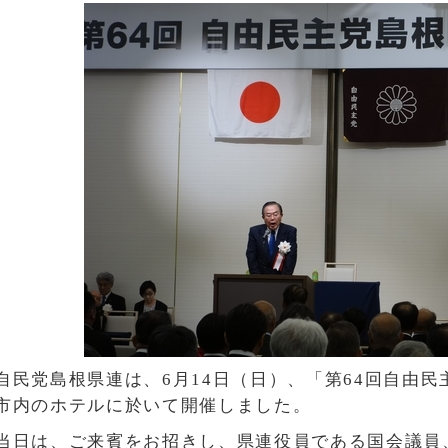
自民党島根県連は、6月14日（日）、「第64回自由
市内のホテルに於いて開催しました。
当日は、ご来賓をお招きし、県連役員である国会議員