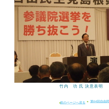
竹内 功 氏 決意表明
第64回自由
前のページへ戻る