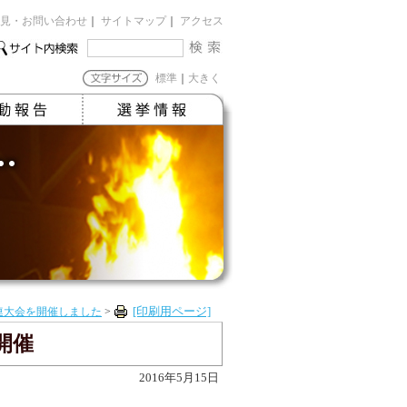
見・お問い合わせ
｜
サイトマップ
｜
アクセス
標準
｜
大きく
連大会を開催しました
>
[印刷用ページ]
開催
2016年5月15日