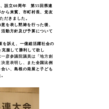
、設立60周年 第55回県連
界から来賓、市町村長、党友
いただきました。
の意を表し黙祷を行った後、
、活動方針及び予算
について
策を訴え、一億総活躍社会の
を克服して勝利して欲し
木一彦参議院議員は「地方創
と決意表明し、
また全国比例
き合い、島根の発展と子ども
た。