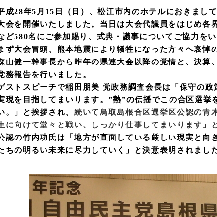
平成28年5月15日（日）、松江市内のホテルにおきまして
大会を開催いたしました。当日は大会代議員をはじめ各
など580名にご参加賜り、式典・議事についてご協力を
まず大会冒頭、熊本地震により犠牲になった方々へ哀悼
森山健一幹事長から昨年の県連大会以降の党情と、決算
党務報告を行いました。
ゲストスピーチで稲田朋美 党政務調査会長は
「保守の政
実現を目指してまいります。”熱”の伝播でこの合区選挙
い。」と挨拶され、
続いて鳥取島根合区選挙区公認の青
生に向けて堂々と戦い、しっかり仕事してまいります」
公認の竹内功氏は「地方が直面している厳しい現実と向
たちの明るい未来に尽力していく」と決意表明されまし