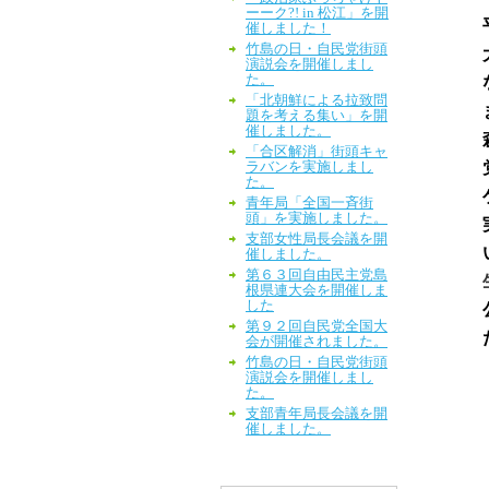
ーーク?! in 松江」を開
催しました！
竹島の日・自民党街頭
演説会を開催しまし
た。
「北朝鮮による拉致問
題を考える集い」を開
催しました。
「合区解消」街頭キャ
ラバンを実施しまし
た。
青年局「全国一斉街
頭」を実施しました。
支部女性局長会議を開
催しました。
第６３回自由民主党島
根県連大会を開催しま
した
第９２回自民党全国大
会が開催されました。
竹島の日・自民党街頭
演説会を開催しまし
た。
支部青年局長会議を開
催しました。