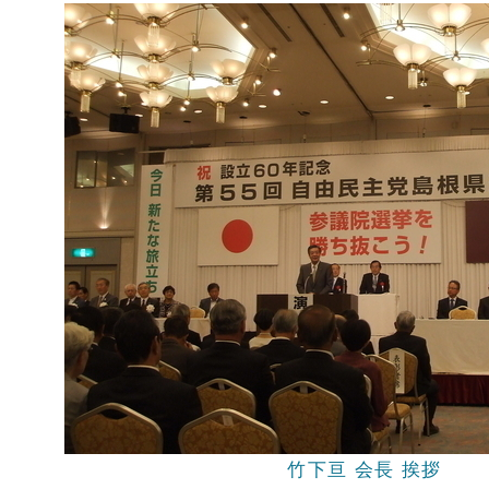
竹下亘 会長 挨拶