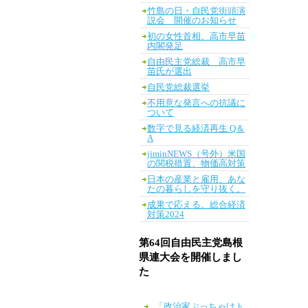
竹島の日・自民党街頭演
説会 開催のお知らせ
初の女性首相、高市早苗
内閣発足
自由民主党総裁 高市早
苗氏が選出
自民党総裁選挙
不用意な発言への抗議に
ついて
数字で見る経済再生 Q＆
A
jiminNEWS（号外）米国
の関税措置、物価高対策
日本の産業と雇用、あな
たの暮らしを守り抜く。
成果で応える。総合経済
対策2024
第64回自由民主党島根
県連大会を開催しまし
た
「政治家ぶっちゃけト