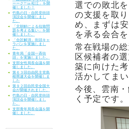
選での敗北を
ーーク?! in 松江」を開
催しました！
の支援を取り
竹島の日・自民党街頭
演説会を開催しまし
た。
め、まずは安
「北朝鮮による拉致問
題を考える集い」を開
を承る会合を
催しました。
「合区解消」街頭キャ
ラバンを実施しまし
常在戦場の総
た。
青年局「全国一斉街
区候補者の選
頭」を実施しました。
支部女性局長会議を開
築に向けた考
催しました。
第６３回自由民主党島
活かしてま
根県連大会を開催しま
した
第９２回自民党全国大
今後、雲南・
会が開催されました。
竹島の日・自民党街頭
く予定です。
演説会を開催しまし
た。
支部青年局長会議を開
催しました。