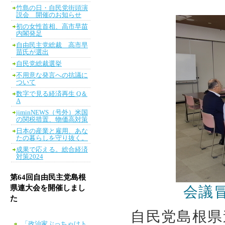
竹島の日・自民党街頭演
説会 開催のお知らせ
初の女性首相、高市早苗
内閣発足
自由民主党総裁 高市早
苗氏が選出
自民党総裁選挙
不用意な発言への抗議に
ついて
数字で見る経済再生 Q＆
A
jiminNEWS（号外）米国
の関税措置、物価高対策
日本の産業と雇用、あな
たの暮らしを守り抜く。
成果で応える。総合経済
対策2024
第64回自由民主党島根
県連大会を開催しまし
会議
た
自民党島根県
「政治家ぶっちゃけト