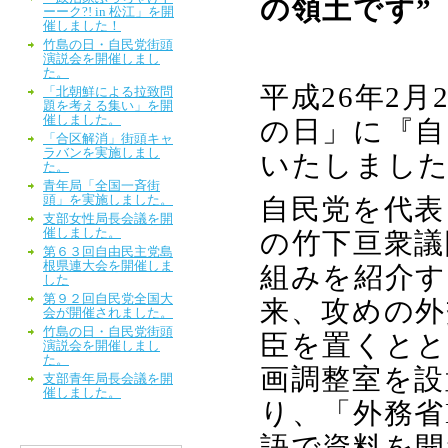
の領土です”
ーーク?! in 松江」を開
催しました！
竹島の日・自民党街頭
演説会を開催しまし
た。
平成
26
年
2
月
「北朝鮮による拉致問
題を考える集い」を開
催しました。
の日」に『自
「合区解消」街頭キャ
ラバンを実施しまし
いたしまし
た。
青年局「全国一斉街
頭」を実施しました。
自民党を代表
支部女性局長会議を開
催しました。
の竹下亘衆議
第６３回自由民主党島
根県連大会を開催しま
組みを紹介す
した
第９２回自民党全国大
来、攻めの外
会が開催されました。
竹島の日・自民党街頭
臣を置くとと
演説会を開催しまし
た。
画調整室を設
支部青年局長会議を開
催しました。
り、「外務省
語で資料を開