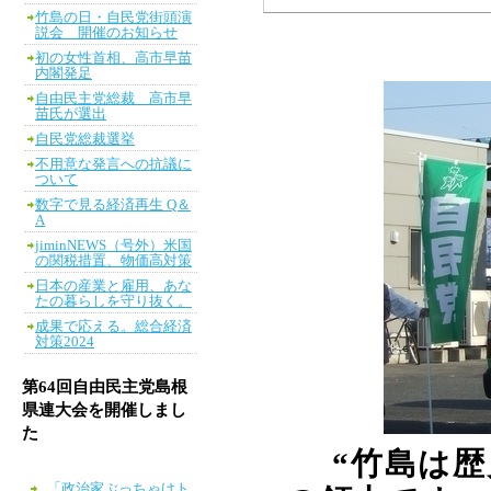
竹島の日・自民党街頭演
説会 開催のお知らせ
初の女性首相、高市早苗
内閣発足
自由民主党総裁 高市早
苗氏が選出
自民党総裁選挙
不用意な発言への抗議に
ついて
数字で見る経済再生 Q＆
A
jiminNEWS（号外）米国
の関税措置、物価高対策
日本の産業と雇用、あな
たの暮らしを守り抜く。
成果で応える。総合経済
対策2024
第64回自由民主党島根
県連大会を開催しまし
た
“竹島は
「政治家ぶっちゃけト