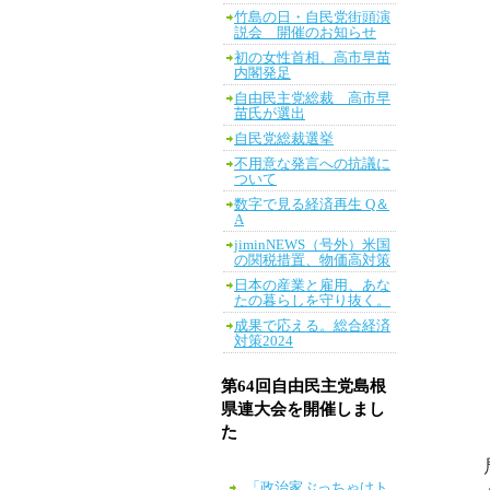
竹島の日・自民党街頭演
説会 開催のお知らせ
初の女性首相、高市早苗
内閣発足
自由民主党総裁 高市早
苗氏が選出
自民党総裁選挙
不用意な発言への抗議に
ついて
数字で見る経済再生 Q＆
A
jiminNEWS（号外）米国
の関税措置、物価高対策
日本の産業と雇用、あな
たの暮らしを守り抜く。
成果で応える。総合経済
対策2024
第64回自由民主党島根
県連大会を開催しまし
た
「政治家ぶっちゃけト