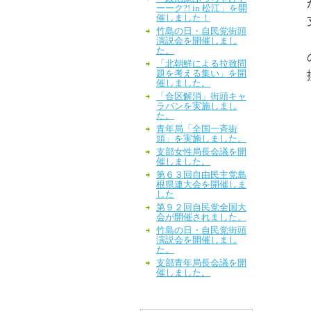
ーーク?! in 松江」を開
催しました！
竹島の日・自民党街頭
演説会を開催しまし
た。
「北朝鮮による拉致問
題を考える集い」を開
催しました。
「合区解消」街頭キャ
ラバンを実施しまし
た。
青年局「全国一斉街
頭」を実施しました。
支部女性局長会議を開
催しました。
第６３回自由民主党島
根県連大会を開催しま
した
第９２回自民党全国大
会が開催されました。
竹島の日・自民党街頭
演説会を開催しまし
た。
支部青年局長会議を開
催しました。