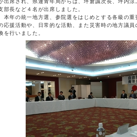
が出席され、県連青年局からは、坪倉誠次長、坪内涼
支部長など４名が出席しました。
本年の統一地方選、参院選をはじめとする各級の重
の応援活動や、日常的な活動、また災害時の地方議員
換を行いました。