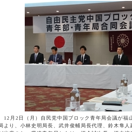
12月2日（月）自民党中国ブロック青年局会議が福
局より、小林史明局長、武井俊輔局長代理、鈴木隼人