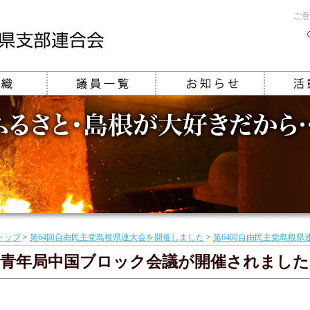
ご意
トップ
>
第64回自由民主党島根県連大会を開催しました
>
第64回自由民主党島根県
青年局中国ブロック会議が開催されました