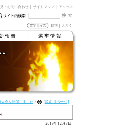
見・お問い合わせ
｜
サイトマップ
｜
アクセス
標準
｜
大きく
連大会を開催しました
>
[印刷用ページ]
。
2019年12月3日