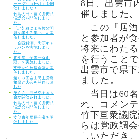
8日、出雲市
ーーク?! in 松江」を開
催しました！
催しました。
竹島の日・自民党街頭
演説会を開催しまし
た。
この『居酒
「北朝鮮による拉致問
題を考える集い」を開
と参加者が食
催しました。
「合区解消」街頭キャ
将来にわたる
ラバンを実施しまし
た。
を行うことで
青年局「全国一斉街
頭」を実施しました。
出雲市で県下
支部女性局長会議を開
催しました。
ました。
第６３回自由民主党島
根県連大会を開催しま
した
当日は60名
第９２回自民党全国大
会が開催されました。
れ、コメンテ
竹島の日・自民党街頭
演説会を開催しまし
た。
竹下亘衆議院
支部青年局長会議を開
催しました。
らは党政調会
しいただき、