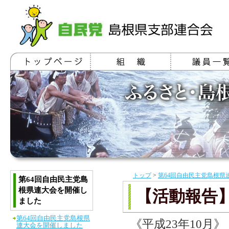
トップ
>
第64回自由民主党島根県
第64回自由民主党島
根県連大会を開催し
【活動報告
ました
第64回自由民主党島根県
《平成23年10月》
連大会を開催しました