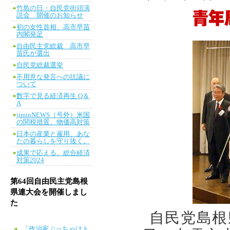
竹島の日・自民党街頭演
説会 開催のお知らせ
初の女性首相、高市早苗
内閣発足
自由民主党総裁 高市早
苗氏が選出
自民党総裁選挙
不用意な発言への抗議に
ついて
数字で見る経済再生 Q＆
A
jiminNEWS（号外）米国
の関税措置、物価高対策
日本の産業と雇用、あな
たの暮らしを守り抜く。
成果で応える。総合経済
対策2024
第64回自由民主党島根
県連大会を開催しまし
た
自民党島根県
「政治家ぶっちゃけト