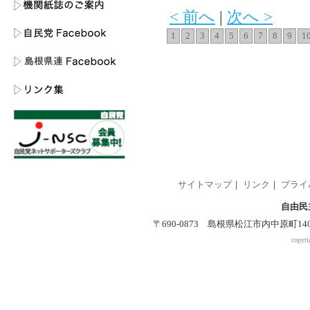
< 前へ
|
次へ >
1
2
3
4
5
6
7
8
9
1
サイトマップ
｜
リンク
｜
プライ
自由民
〒690-0873 島根県松江市内中原町140-2 
copyri