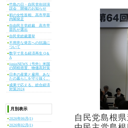
竹島の日・自民党街頭演
説会 開催のお知らせ
初の女性首相、高市早苗
内閣発足
自由民主党総裁 高市早
苗氏が選出
自民党総裁選挙
不用意な発言への抗議に
ついて
数字で見る経済再生 Q＆
A
jiminNEWS（号外）米国
の関税措置、物価高対策
日本の産業と雇用、あな
たの暮らしを守り抜く。
成果で応える。総合経済
対策2024
月別表示
自民党島根県
2026年06月(1)
由民主党島根
2026年02月(1)